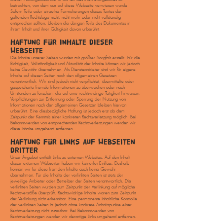
betrachten, von dem aus auf diese Webseite verwiesen wurde.
Sofern Teile oder einzelne Formulierungen dieses Textes der
geltenden Rechtslage nicht, nicht mehr oder nicht vollständig
entsprechen sollten, bleiben die übrigen Teile des Dokumentes in
ihrem Inhalt und ihrer Gültigkeit davon unberührt.
HAFTUNG FÜR INHALTE DIESER
WEBSEITE
Die Inhalte unserer Seiten wurden mit größter Sorgfalt erstellt. Für die
Richtigkeit, Vollständigkeit und Aktualität der Inhalte können wir jedoch
keine Gewähr übernehmen. Als Diensteanbieter sind wir für eigene
Inhalte auf diesen Seiten nach den allgemeinen Gesetzen
verantwortlich. Wir sind jedoch nicht verpflichtet, übermittelte oder
gespeicherte fremde Informationen zu überwachen oder nach
Umständen zu forschen, die auf eine rechtswidrige Tätigkeit hinweisen.
Verpflichtungen zur Entfernung oder Sperrung der Nutzung von
Informationen nach den allgemeinen Gesetzen bleiben hiervon
unberührt. Eine diesbezügliche Haftung ist jedoch erst ab dem
Zeitpunkt der Kenntnis einer konkreten Rechtsverletzung möglich. Bei
Bekanntwerden von entsprechenden Rechtsverletzungen werden wir
diese Inhalte umgehend entfernen.
HAFTUNG FÜR LINKS AUF WEBSEITEN
DRITTER
Unser Angebot enthält Links zu externen Websites. Auf den Inhalt
dieser externen Webseiten haben wir keinerlei Einfluss. Deshalb
können wir für diese fremden Inhalte auch keine Gewähr
übernehmen. Für die Inhalte der verlinkten Seiten ist stets der
jeweilige Anbieter oder Betreiber der Seiten verantwortlich. Die
verlinkten Seiten wurden zum Zeitpunkt der Verlinkung auf mögliche
Rechtsverstöße überprüft. Rechtswidrige Inhalte waren zum Zeitpunkt
der Verlinkung nicht erkennbar. Eine permanente inhaltliche Kontrolle
der verlinkten Seiten ist jedoch ohne konkrete Anhaltspunkte einer
Rechtsverletzung nicht zumutbar. Bei Bekanntwerden von
Rechtsverletzungen werden wir derartige Links umgehend entfernen.