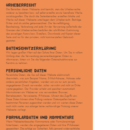
URHEBERRECHT
Die Betreiber dieser Webseite sind bemüht, stets die Urheberrechte
anderer zu beachten bzw. auf selbst erstellte sowie lizenzfreie Werke
zurückzugreifen. Die durch die Seitenbetreiber erstellten Inhalte und
Werke auf dieser Webseite unterliegen dem Urheberrecht. Beiträge
Dritter sind als solche gekennzeichnet. Die Vervielfältigung,
Bearbeitung, Verbreitung und jede Art der Verwertung außerhalb der
Grenzen des Urheberrechtes bedürfen der schriftlichen Zustimmung
des jeweiligen Autors bzw. Erstellers. Downloads und Kopien dieser
Seite sind nur für den privaten, nicht kommerziellen Gebrauch
gestattet.
DATENSCHUTZERKLÄRUNG
Wir legen großen Wert auf den Schutz Ihrer Daten. Um Sie in vollem
Umfang über die Verwendung personenbezogener Daten zu
informieren, bitten wir Sie die folgenden Datenschutzhinweise zur
Kenntnis zu nehmen.
PERSÖNLICHE DATEN
Persönliche Daten, die Sie auf dieser Website elektronisch
übermitteln, wie zum Beispiel Name, E-Mail-Adresse, Adresse oder
andere persönlichen Angaben, werden von uns nur zum jeweils
angegebenen Zweck verwendet, sicher verwahrt und nicht an Dritte
weitergegeben. Der Provider erhebt und speichert automatisch
Informationen am Webserver wie verwendeter Browser,
Betriebssystem, Verweisseite, IP-Adresse, Uhrzeit des Zugriffs usw.
Diese Daten können ohne Prüfung weiterer Datenquellen keinen
bestimmten Personen zugeordnet werden und wir werten diese Daten
auch nicht weiter aus solange keine rechtswidrige Nutzung unserer
Webseite vorliegt.
FORMULARDATEN UND KOMMENTARE
Wenn Webseitenbesucher Kommentare oder Formulareinträge
hinterlassen, werden die eingegebenen Daten und ihre IP-Adressen
gespeichert. Das erfolgt zur Sicherheit, falls jemand widerrechtliche