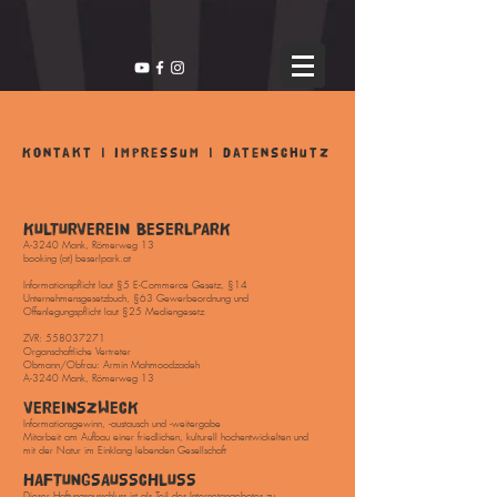
Kontakt | impressum | datenschutz
KULTURVEREIN BESERLPARK
A-3240 Mank, Römerweg 13
booking (at) beserlpark.at
Informationspflicht laut §5 E-Commerce Gesetz, §14
Unternehmensgesetzbuch, §63 Gewerbeordnung und
Offenlegungspflicht laut §25 Mediengesetz
ZVR:
558037271
Organschaftliche Vertreter
Obmann/Obfrau:
Armin Mahmoodzadeh
A-3240 Mank, Römerweg 13
VEREINSZWECK
Informationsgewinn, -austausch und -weitergabe
Mitarbeit am Aufbau einer friedlichen, kulturell hochentwickelten und
mit der Natur im Einklang lebenden Gesellschaft
HAFTUNGSAUSSCHLUSS
Dieser Haftungsausschluss ist als Teil des Internetangebotes zu