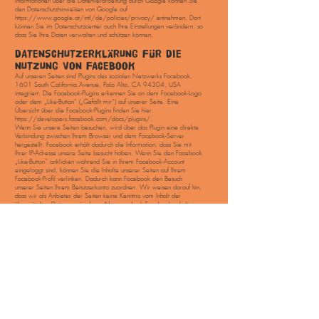
Informationen über die Datenverarbeitung durch Google können Sie
den Datenschutzhinweisen von Google auf
https://www.google.at/intl/de/policies/privacy/
entnehmen. Dort
können Sie im Datenschutzcenter auch Ihre Einstellungen verändern, so
dass Sie Ihre Daten verwalten und schützen können.
DATENSCHUTZERKLÄRUNG FÜR DIE
NUTZUNG VON FACEBOOK
Auf unseren Seiten sind Plugins des sozialen Netzwerks Facebook,
1601 South California Avenue, Palo Alto, CA 94304, USA
integriert. Die Facebook-Plugins erkennen Sie an dem Facebook-Logo
oder dem „Like-Button“ („Gefällt mir“) auf unserer Seite. Eine
Übersicht über die Facebook-Plugins finden Sie hier:
https://developers.facebook.com/docs/plugins/.
Wenn Sie unsere Seiten besuchen, wird über das Plugin eine direkte
Verbindung zwischen Ihrem Browser und dem Facebook-Server
hergestellt. Facebook erhält dadurch die Information, dass Sie mit
Ihrer IP-Adresse unsere Seite besucht haben. Wenn Sie den Facebook
„Like-Button“ anklicken während Sie in Ihrem Facebook-Account
eingeloggt sind, können Sie die Inhalte unserer Seiten auf Ihrem
Facebook-Profil verlinken. Dadurch kann Facebook den Besuch
unserer Seiten Ihrem Benutzerkonto zuordnen. Wir weisen darauf hin,
dass wir als Anbieter der Seiten keine Kenntnis vom Inhalt der
übermittelten Daten sowie deren Nutzung durch Facebook erhalten.
Weitere Informationen hierzu finden Sie in der Datenschutzerklärung
von Facebook unter https://www.facebook.com/policy.php Wenn
Sie nicht wünschen, dass Facebook den Besuch unserer Seiten Ihrem
Facebook- Nutzerkonto zuordnen kann, loggen Sie sich bitte aus
Ihrem Facebook-Benutzerkonto aus.
DATENSCHUTZERKLÄRUNG FÜR DIE
NUTZUNG VON YOUTUBE
Auf unserer Webseite sind Funktionen des Dienstes YouTube
implementiert. Diese Funktionen werden durch die YouTube, LLC,
901 Cherry Ave., San Bruno, CA 94066, USA angeboten. Die
eingebundenen Videos legen bei dem Aufrufen der Webseite