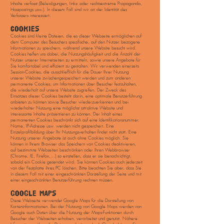
Inhalte verfasst (Beleidigungen, links- oder rechtsextreme Propaganda,
Hasspostings usw.). In diesem Fall sind wir an der Identität des
Verfassers interessiert.
COOKIES
Cookies sind kleine Dateien, die es dieser Webseite ermöglichen auf
dem Computer des Besuchers spezifische, auf den Nutzer bezogene
Informationen zu speichern, während unsere Website besucht wird.
Cookies helfen uns dabei, die Nutzungshäufigkeit und die Anzahl der
Nutzer unserer Internetseiten zu ermitteln, sowie unsere Angebote für
Sie komfortabel und effizient zu gestalten. Wir verwenden einerseits
Session-Cookies, die ausschließlich für die Dauer Ihrer Nutzung
unserer Website zwischengespeichert werden und zum anderen
permanente Cookies, um Informationen über Besucher festzuhalten,
die wiederholt auf unsere Website zugreifen. Der Zweck des
Einsatzes dieser Cookies besteht darin, eine optimale Benutzerführung
anbieten zu können sowie Besucher wiederzuerkennen und bei
wiederholter Nutzung eine möglichst attraktive Website und
interessante Inhalte präsentieren zu können. Der Inhalt eines
permanenten Cookies beschränkt sich auf eine Identifikationsnummer.
Name, IP-Adresse usw. werden nicht gespeichert. Eine
Einzelprofilbildung über Ihr Nutzungsverhalten findet nicht statt. Eine
Nutzung unserer Angebote ist auch ohne Cookies möglich. Sie
können in Ihrem Browser das Speichern von Cookies deaktivieren,
auf bestimmte Webseiten beschränken oder Ihren Webbrowser
(Chrome, IE, Firefox,…) so einstellen, dass er sie benachrichtigt,
sobald ein Cookie gesendet wird. Sie können Cookies auch jederzeit
von der Festplatte ihres PC löschen. Bitte beachten Sie aber, dass Sie
in diesem Fall mit einer eingeschränkten Darstellung der Seite und mit
einer eingeschränkten Benutzerführung rechnen müssen.
GOOGLE MAPS
Diese Webseite verwendet Google Maps für die Darstellung von
Karteninformationen. Bei der Nutzung von Google Maps werden von
Google auch Daten über die Nutzung der Maps-Funktionen durch
Besucher der Webseiten erhoben, verarbeitet und genutzt. Nähere